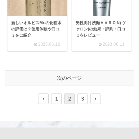
新しいオルビスMr.の化粧水
男性向け洗顔ＶＡＲＯＮ(ヴ
の評価は？使用体験や口コ
ァロン)の効果・評判・口コ
ミをご紹介
ミをレビュー
2023.06.12
2023.06.11
次のページ
前
次
1
2
3
へ
へ